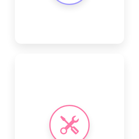
Hospedagem Cloud
Escalabilidade
Backups diários
99,9% uptime