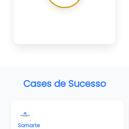
Automação
Controle remoto
Sensores IoT
Cases de
Sucesso
Assistentes virtuais
Somarte